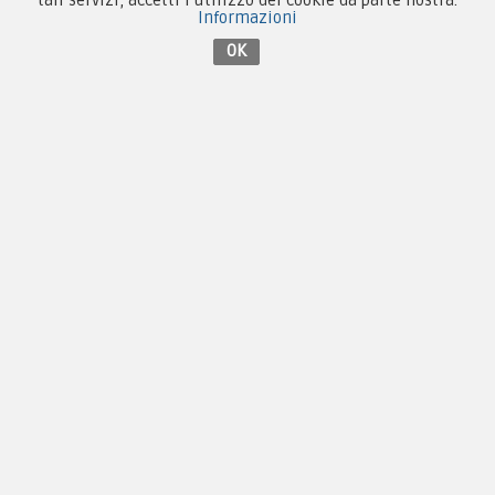
tali servizi, accetti l'utilizzo dei cookie da parte nostra.
Informazioni
OK
Contattaci su Facebook