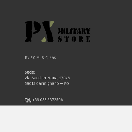
By F.C.M. & C. sas
Sede:
Via Baccheretana, 178/B
59015 Carmignano — PO
Tel:
+39 055 3872504
Email:
fcm@pxprato.it