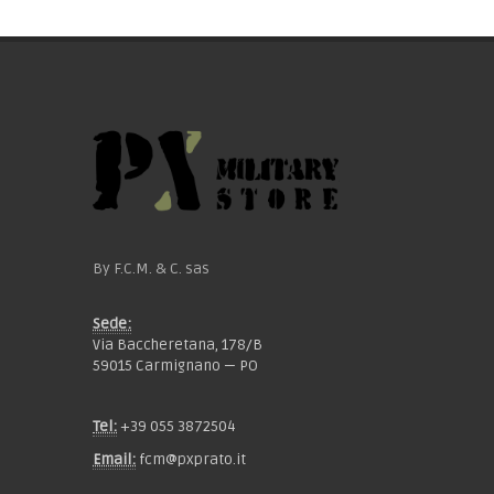
By F.C.M. & C. sas
Sede:
Via Baccheretana, 178/B
59015 Carmignano — PO
Tel:
+39 055 3872504
Email:
fcm@pxprato.it