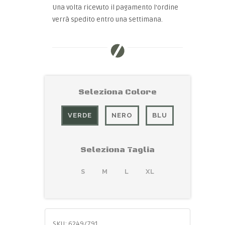
Una volta ricevuto il pagamento l'ordine
verrà spedito entro una settimana.
Seleziona Colore
VERDE
NERO
BLU
Seleziona Taglia
S
M
L
XL
SKU:
6249/791