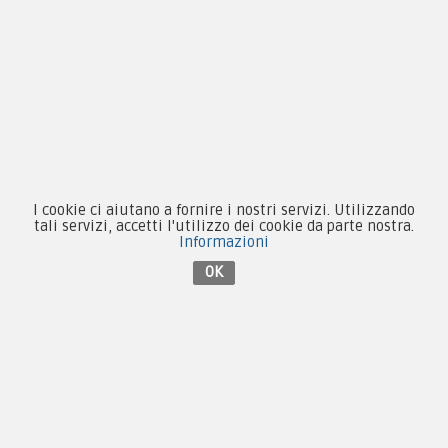
Novità
Equipaggiamento
Patch e Distintivi
Forze Armate
Collezionismo e Vintage
I cookie ci aiutano a fornire i nostri servizi. Utilizzando
tali servizi, accetti l'utilizzo dei cookie da parte nostra.
Informazioni
OK
Contattaci su Facebook