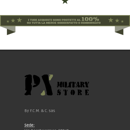
By F.C.M. & C. sas
Sede: