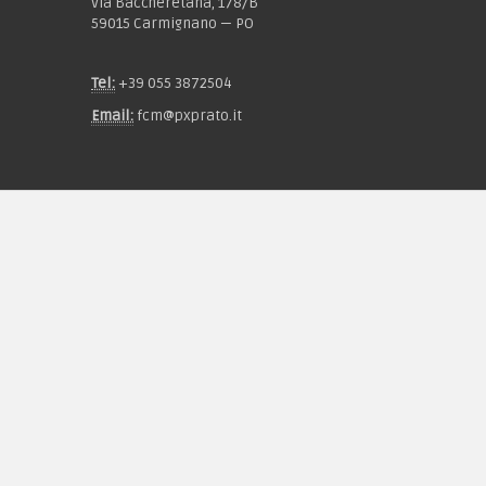
Via Baccheretana, 178/B
59015 Carmignano — PO
Tel:
+39 055 3872504
Email:
fcm@pxprato.it
Chi siamo
Guida alle taglie
Condizioni d'acquisto
Privacy & Cookie
Pagamenti