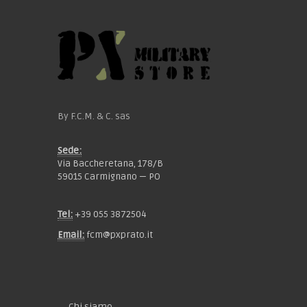
By F.C.M. & C. sas
Sede:
Via Baccheretana, 178/B
59015 Carmignano — PO
Tel:
+39 055 3872504
Email:
fcm@pxprato.it
Chi siamo