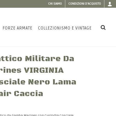
CHI SIAMO
CONDIZIONI D'ACQUISTO
FORZE ARMATE
COLLEZIONISMO E VINTAGE
attico Militare Da
ines VIRGINIA
sciale Nero Lama
air Caccia
attico da Gamba Marines con Custodia Cosciale