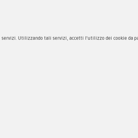
siamo
Novità
 alle taglie
Equipaggiamento
zioni d'acquisto
Patch e Distintivi
i servizi. Utilizzando tali servizi, accetti l'utilizzo dei cookie da 
cy & Cookie
Forze Armate
menti
Collezionismo e Vintage