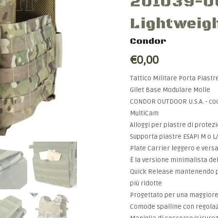
201039-0
Lightweig
Condor
€0,00
Tattico Militare Porta Piastr
Gilet Base Modulare Molle
CONDOR OUTDOOR U.S.A. - cod.
MultiCam
Alloggi per piastre di protezi
Supporta piastre ESAPI M o L
Plate Carrier leggero e versa
È la versione minimalista del
Quick Release mantenendo pe
più ridotte
Progettato per una maggiore
Comode spalline con regolazi