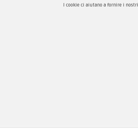
I cookie ci aiutano a fornire i nostr
Guida
Condi
By F.C.M. & C. sas
Priva
Sede:
Paga
Via Baccheretana, 178/B
59015 Carmignano — PO
Tel:
+39 055 3872504
Email:
fcm@pxprato.it
Copyright © 2005-2018
PX Military Store
By F.C.M. & C. s