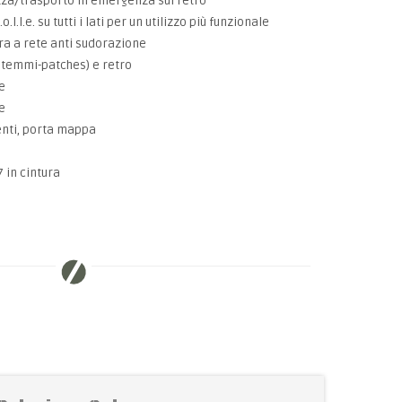
zza/trasporto in emergenza sul retro
.l.e. su tutti i lati per un utilizzo più funzionale
ura a rete anti sudorazione
astemmi-patches) e retro
e
e
nti, porta mappa
7 in cintura