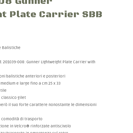
08 Gunner
ht Plate Carrier SBB
e Balistiche
 201039-008: Gunner Lightweight Plate Carrier with
oni balistiche anteriori e posteriori
/medium e large fino a cm 25 x 33
tile
 classico gilet
rò il suo forte carattere nonostante le dimensioni
 comodità di trasporto
one in Velcro® rinforzate antiscivolo