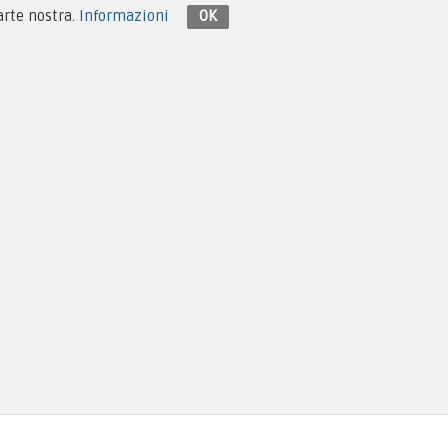
Contattaci su Facebook
parte nostra.
Informazioni
OK
Design e Hosting:
Monema