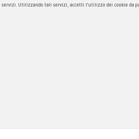
i servizi. Utilizzando tali servizi, accetti l'utilizzo dei cookie da 
 alle taglie
Equipaggiamento
zioni d'acquisto
Patch e Distintivi
cy & Cookie
Forze Armate
menti
Collezionismo e Vintage
as, PI 01704000973