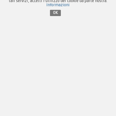
tali servizi, accetti l'utilizzo dei cookie da parte nostra.
Informazioni
Contattaci su Facebook
OK
Copyright © 2005-2018
PX Military Store
By
F.C.M. & C. sas, PI 01704000973