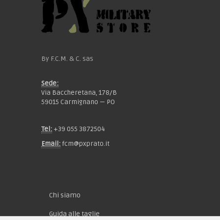
By F.C.M. & C. sas
Sede:
Via Baccheretana, 178/B
59015 Carmignano — PO
Tel:
+39 055 3872504
Email:
fcm@pxprato.it
Chi siamo
Guida alle taglie