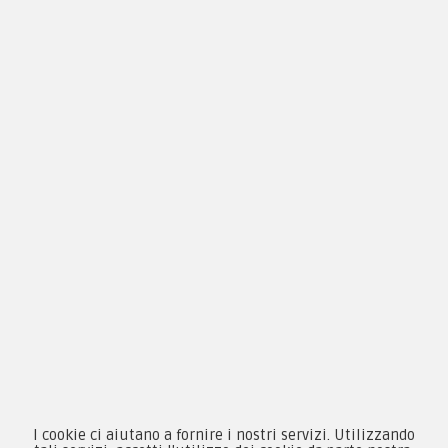
Condizioni d'acquisto
Privacy & Cookie
Pagamenti
Novità
Equipaggiamento
Patch e Distintivi
Forze Armate
Collezionismo e Vintage
I cookie ci aiutano a fornire i nostri servizi. Utilizzando