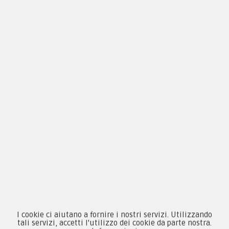
Chi siamo
Guida alle taglie
Condizioni d'acquisto
Privacy & Cookie
Pagamenti
Novità
Equipaggiamento
I cookie ci aiutano a fornire i nostri servizi. Utilizzando
Patch e Distintivi
tali servizi, accetti l'utilizzo dei cookie da parte nostra.