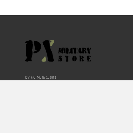
By F.C.M. & C. sas
Sede:
Via Baccheretana, 178/B
59015 Carmignano — PO
Tel:
+39 055 3872504
Email:
fcm@pxprato.it