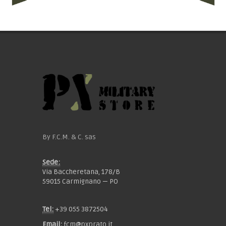
By F.C.M. & C. sas
Sede:
Via Baccheretana, 178/B
59015 Carmignano — PO
Tel:
+39 055 3872504
Email:
fcm@pxprato.it