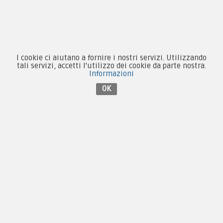
Forze Armate
Collezionismo e Vintage
I cookie ci aiutano a fornire i nostri servizi. Utilizzando
tali servizi, accetti l'utilizzo dei cookie da parte nostra.
Informazioni
OK
Contattaci su Facebook