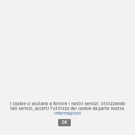
Novità
Equipaggiamento
Patch e Distintivi
Forze Armate
Collezionismo e Vintage
I cookie ci aiutano a fornire i nostri servizi. Utilizzando
tali servizi, accetti l'utilizzo dei cookie da parte nostra.
Contattaci su Facebook
Informazioni
OK