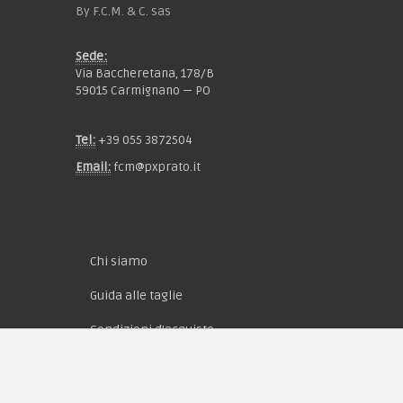
By F.C.M. & C. sas
Sede:
Via Baccheretana, 178/B
59015 Carmignano — PO
Tel:
+39 055 3872504
Email:
fcm@pxprato.it
Chi siamo
Guida alle taglie
Condizioni d'acquisto
Privacy & Cookie
Pagamenti