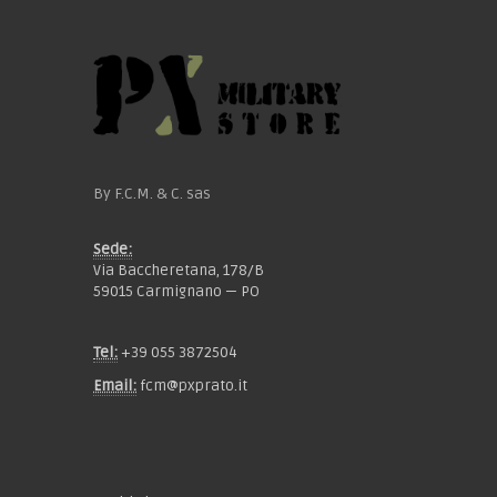
By F.C.M. & C. sas
Sede:
Via Baccheretana, 178/B
59015 Carmignano — PO
Tel:
+39 055 3872504
Email:
fcm@pxprato.it