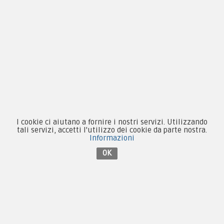
Equipaggiamento
Patch e Distintivi
Forze Armate
Collezionismo e Vintage
I cookie ci aiutano a fornire i nostri servizi. Utilizzando
Contattaci su Facebook
tali servizi, accetti l'utilizzo dei cookie da parte nostra.
Informazioni
OK