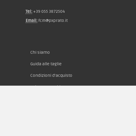
Tel:
+39 055 3872504
Email:
fcm@pxprato.it
Chi siamo
Guida alle taglie
Condizioni d'acquisto
Privacy & Cookie
Pagamenti
Novità