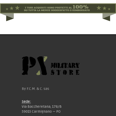
By F.C.M. & C. sas
Sede:
Via Baccheretana, 178/B
59015 Carmignano — PO