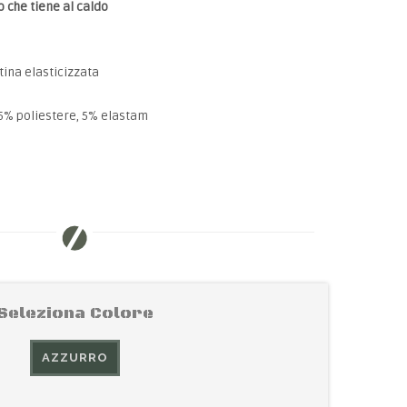
 che tiene al caldo
tina elasticizzata
.5% poliestere, 5% elastam
Seleziona Colore
AZZURRO