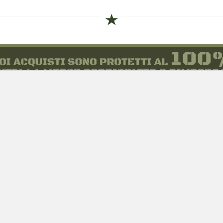
siamo
Novità
 alle taglie
Equipaggiamento
zioni d'acquisto
Patch e Distintivi