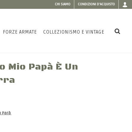
CHI SIAMO
CONDIZIONI D'ACQUISTO
FORZE ARMATE
COLLEZIONISMO E VINTAGE
o Mio Papà È Un
rra
n Parà