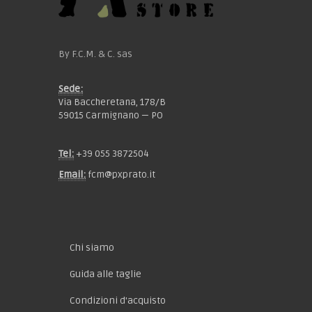
By F.C.M. & C. sas
Sede:
Via Baccheretana, 178/B
59015 Carmignano — PO
Tel:
+39 055 3872504
Email:
fcm@pxprato.it
Chi siamo
Guida alle taglie
Condizioni d'acquisto