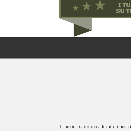
Chi 
Guida
Condi
By F.C.M. & C. sas
Priva
Sede:
Paga
Via Baccheretana, 178/B
59015 Carmignano — PO
I cookie ci aiutano a fornire i nostr