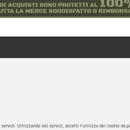
siamo
Novità
 alle taglie
Equipaggiamento
zioni d'acquisto
Patch e Distintivi
cy & Cookie
Forze Armate
menti
Collezionismo e Vintage
i servizi. Utilizzando tali servizi, accetti l'utilizzo dei cookie da 