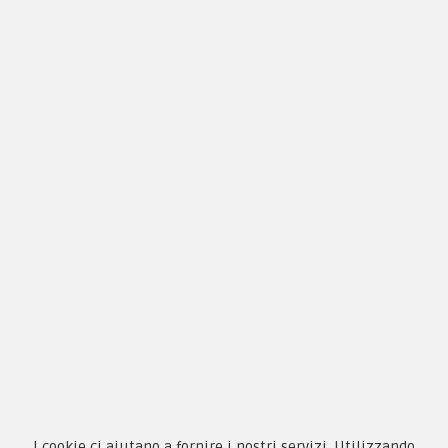
Chi siamo
Guida alle taglie
Condizioni d'acquisto
Privacy & Cookie
Pagamenti
Novità
Equipaggiamento
Patch e Distintivi
Forze Armate
I cookie ci aiutano a fornire i nostri servizi. Utilizzando