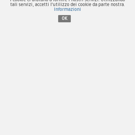
Collezionismo e Vintage
tali servizi, accetti l'utilizzo dei cookie da parte nostra.
Informazioni
OK
Contattaci su Facebook