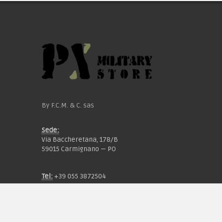
By F.C.M. & C. sas
Sede:
Via Baccheretana, 178/B
59015 Carmignano — PO
Tel:
+39 055 3872504
Email:
fcm@pxprato.it