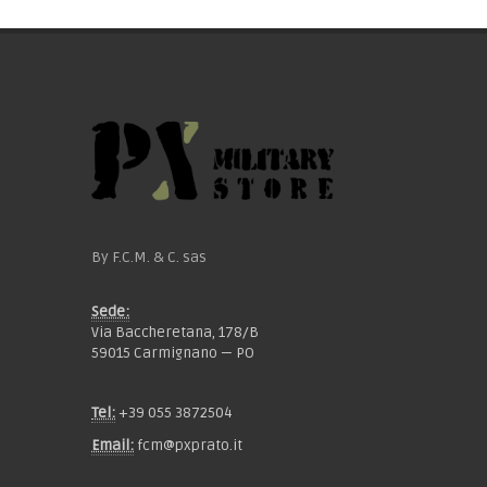
By F.C.M. & C. sas
Sede:
Via Baccheretana, 178/B
59015 Carmignano — PO
Tel:
+39 055 3872504
Email:
fcm@pxprato.it