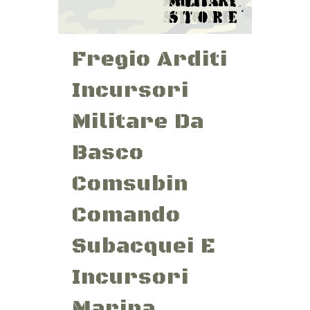
Fregio Arditi
Incursori
Militare Da
Basco
Comsubin
Comando
Subacquei E
Incursori
Marina