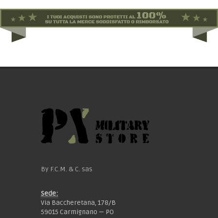
By F.C.M. & C. sas
Sede:
Via Baccheretana, 178/B
59015 Carmignano — PO