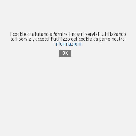
Equipaggiamento
Patch e Distintivi
Forze Armate
I cookie ci aiutano a fornire i nostri servizi. Utilizzando
tali servizi, accetti l'utilizzo dei cookie da parte nostra.
Collezionismo e Vintage
Informazioni
OK
Contattaci su Facebook