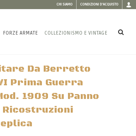
CHI SIAMO
CONDIZIONI D'ACQUISTO
FORZE ARMATE
COLLEZIONISMO E VINTAGE
itare Da Berretto
I Prima Guerra
Mod. 1909 Su Panno
 Ricostruzioni
eplica