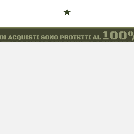
siamo
Novità
 alle taglie
Equipaggiamento
zioni d'acquisto
Patch e Distintivi