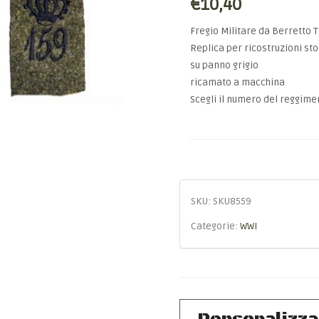
€10,40
Fregio Militare da Berretto
Replica per ricostruzioni sto
su panno grigio
ricamato a macchina
Scegli il numero del reggimen
SKU:
SKU8559
Categorie:
WWI