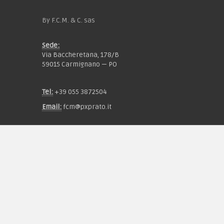
By F.C.M. & C. sas
Sede:
Via Baccheretana, 178/B
59015 Carmignano — PO
Tel:
+39 055 3872504
Email:
fcm@pxprato.it
Chi siamo
Guida alle taglie
Condizioni d'acquisto
Privacy & Cookie