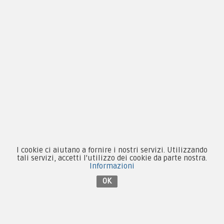
Pagamenti
Novità
Equipaggiamento
Patch e Distintivi
Forze Armate
Collezionismo e Vintage
I cookie ci aiutano a fornire i nostri servizi. Utilizzando
tali servizi, accetti l'utilizzo dei cookie da parte nostra.
Informazioni
OK
Contattaci su Facebook