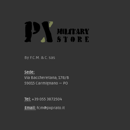
By F.C.M. & C. sas
Sede:
Via Baccheretana, 178/B
59015 Carmignano — PO
Tel:
+39 055 3872504
Email:
fcm@pxprato.it