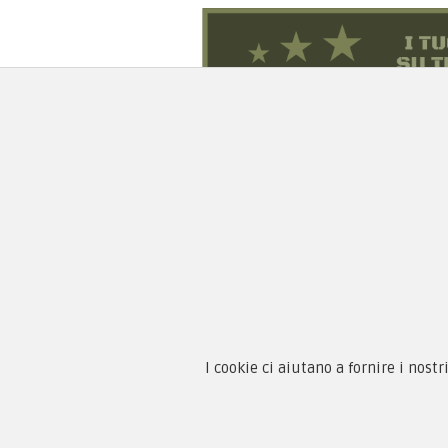
Chi 
Guida
Condi
By F.C.M. & C. sas
I cookie ci aiutano a fornire i nostr
Priva
Sede:
Paga
Via Baccheretana, 178/B