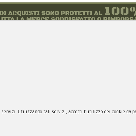
siamo
Novità
 alle taglie
Equipaggiamento
zioni d'acquisto
Patch e Distintivi
i servizi. Utilizzando tali servizi, accetti l'utilizzo dei cookie da 
cy & Cookie
Forze Armate
menti
Collezionismo e Vintage