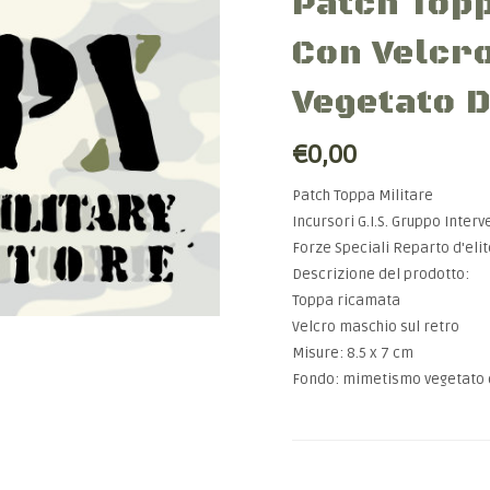
Patch Topp
Con Velcr
Vegetato D
€0,00
Patch Toppa Militare
Incursori G.I.S. Gruppo Inter
Forze Speciali Reparto d'elit
Descrizione del prodotto:
Toppa ricamata
Velcro maschio sul retro
Misure: 8.5 x 7 cm
Fondo: mimetismo vegetato d