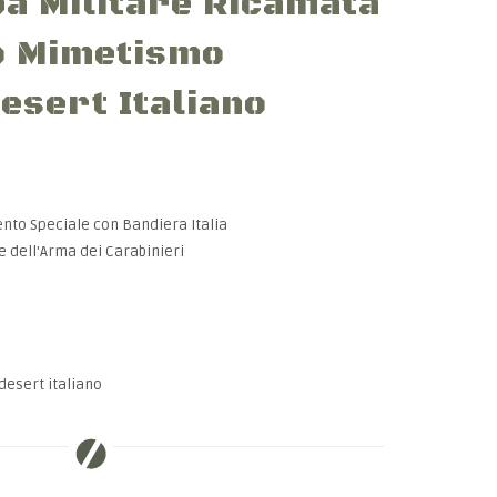
a Militare Ricamata
o Mimetismo
esert Italiano
vento Speciale con Bandiera Italia
e dell'Arma dei Carabinieri
esert italiano