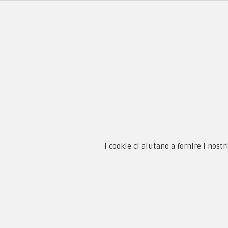
Chi 
Guida
Condi
By F.C.M. & C. sas
Priva
I cookie ci aiutano a fornire i nostr
Sede:
Paga
Via Baccheretana, 178/B
59015 Carmignano — PO
Tel:
+39 055 3872504
Email:
fcm@pxprato.it