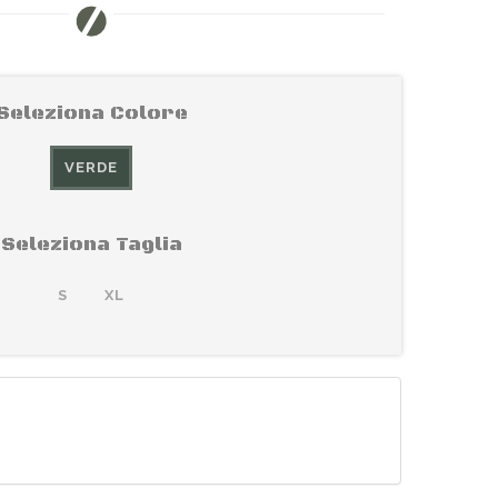
Seleziona Colore
VERDE
Seleziona Taglia
S
XL