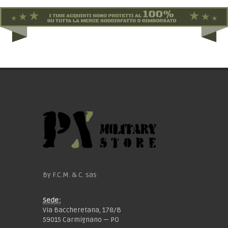
By F.C.M. & C. sas
Sede:
Via Baccheretana, 178/B
59015 Carmignano — PO