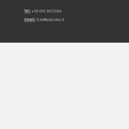
Tel:
+39 055 3872504
Email:
fcm@pxprato.it
Chi siamo
Guida alle taglie
Condizioni d'acquisto
Privacy & Cookie
Pagamenti
Novità