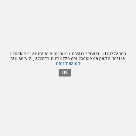
Equipaggiamento
Patch e Distintivi
Forze Armate
Collezionismo e Vintage
I cookie ci aiutano a fornire i nostri servizi. Utilizzando
tali servizi, accetti l'utilizzo dei cookie da parte nostra.
Informazioni
OK
Contattaci su Facebook