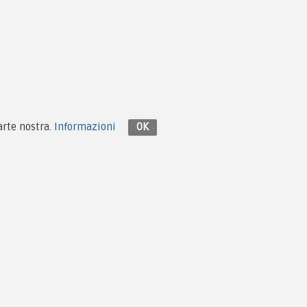
Contattaci su Facebook
parte nostra.
Informazioni
OK
Design e Hosting:
Monema