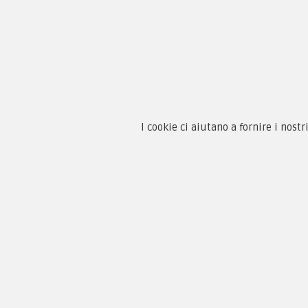
Chi 
Guida
Condi
By F.C.M. & C. sas
Priva
Sede:
I cookie ci aiutano a fornire i nostr
Paga
Via Baccheretana, 178/B
59015 Carmignano — PO
Tel:
+39 055 3872504
Email:
fcm@pxprato.it
Copyright © 2005-2018
PX Military Store
By F.C.M. & C. s