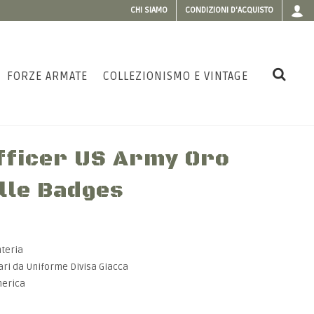
CHI SIAMO
CONDIZIONI D'ACQUISTO
FORZE ARMATE
COLLEZIONISMO E VINTAGE
Officer US Army Oro
lle Badges
nteria
tari da Uniforme Divisa Giacca
merica