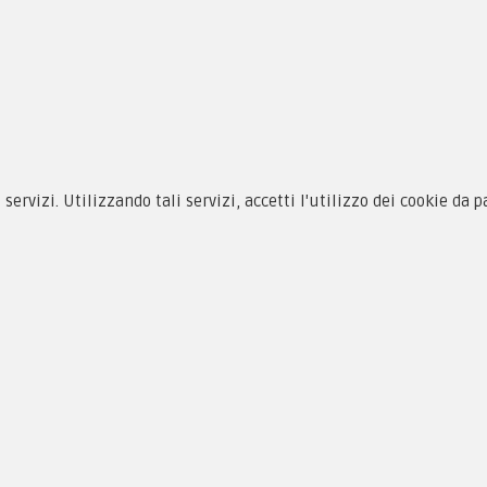
siamo
Novità
 alle taglie
Equipaggiamento
zioni d'acquisto
Patch e Distintivi
cy & Cookie
Forze Armate
i servizi. Utilizzando tali servizi, accetti l'utilizzo dei cookie da 
menti
Collezionismo e Vintage
as, PI 01704000973