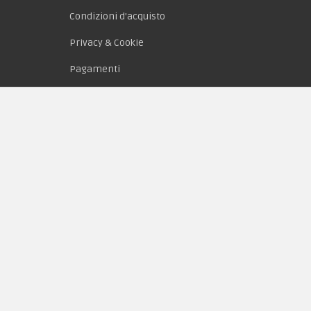
Condizioni d'acquisto
Privacy & Cookie
Pagamenti
Novità
Equipaggiamento
Patch e Distintivi
Forze Armate
Collezionismo e Vintage