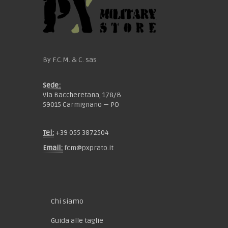
By F.C.M. & C. sas
Sede:
Via Baccheretana, 178/B
59015 Carmignano — PO
Tel:
+39 055 3872504
Email:
fcm@pxprato.it
Chi siamo
Guida alle taglie