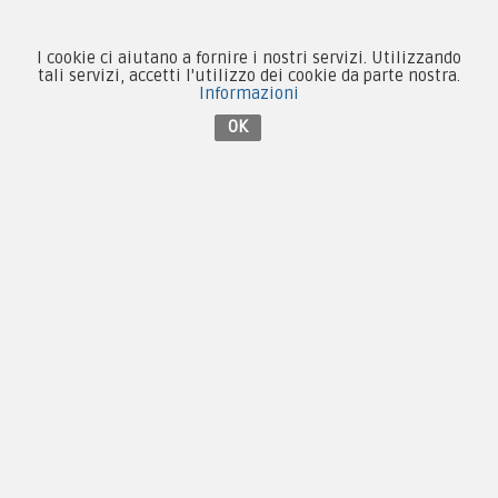
Contattaci su Facebook
I cookie ci aiutano a fornire i nostri servizi. Utilizzando
tali servizi, accetti l'utilizzo dei cookie da parte nostra.
Informazioni
OK
Copyright © 2005-2018
PX Military Store
By
F.C.M. & C. sas, PI 01704000973