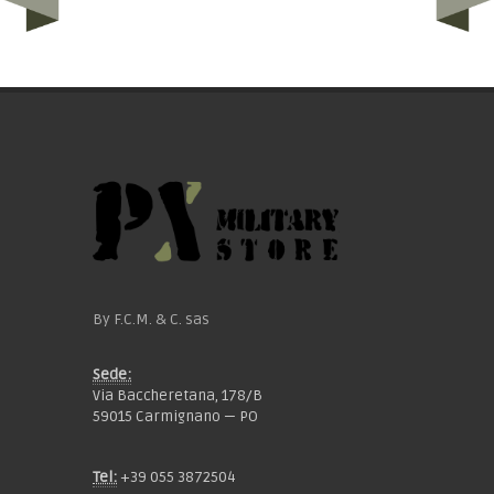
By F.C.M. & C. sas
Sede:
Via Baccheretana, 178/B
59015 Carmignano — PO
Tel:
+39 055 3872504