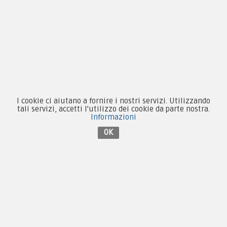
Patch e Distintivi
Forze Armate
Collezionismo e Vintage
I cookie ci aiutano a fornire i nostri servizi. Utilizzando
Contattaci su Facebook
tali servizi, accetti l'utilizzo dei cookie da parte nostra.
Informazioni
OK