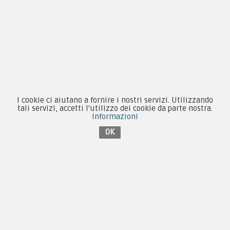
Patch e Distintivi
Forze Armate
Collezionismo e Vintage
I cookie ci aiutano a fornire i nostri servizi. Utilizzando
Contattaci su Facebook
tali servizi, accetti l'utilizzo dei cookie da parte nostra.
Informazioni
OK