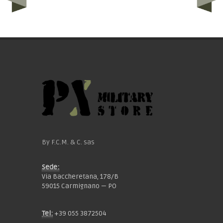
By F.C.M. & C. sas
Sede:
Via Baccheretana, 178/B
59015 Carmignano — PO
Tel:
+39 055 3872504