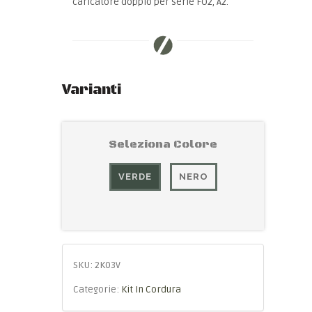
caricatore doppio per serie FO2, A2.
Varianti
Seleziona Colore
VERDE
NERO
SKU:
2K03V
Categorie:
Kit In Cordura