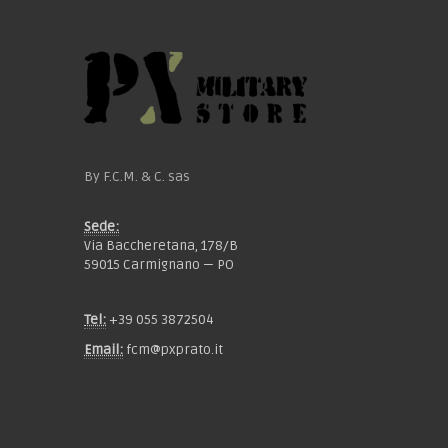
By F.C.M. & C. sas
Sede:
Via Baccheretana, 178/B
59015 Carmignano — PO
Tel:
+39 055 3872504
Email:
fcm@pxprato.it