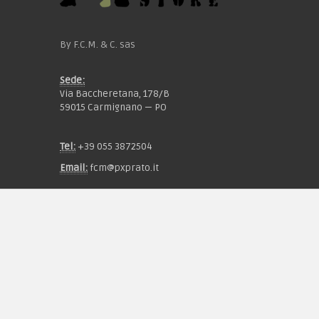
By F.C.M. & C. sas
Sede:
Via Baccheretana, 178/B
59015 Carmignano — PO
Tel:
+39 055 3872504
Email:
fcm@pxprato.it
Chi siamo
Guida alle taglie
Condizioni d'acquisto