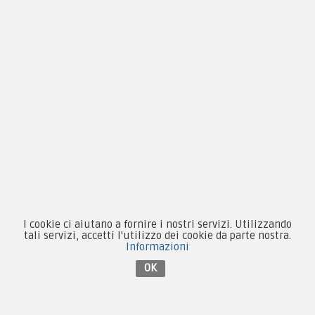
Privacy & Cookie
Pagamenti
Novità
Equipaggiamento
Patch e Distintivi
Forze Armate
Collezionismo e Vintage
I cookie ci aiutano a fornire i nostri servizi. Utilizzando
tali servizi, accetti l'utilizzo dei cookie da parte nostra.
Informazioni
OK
Contattaci su Facebook