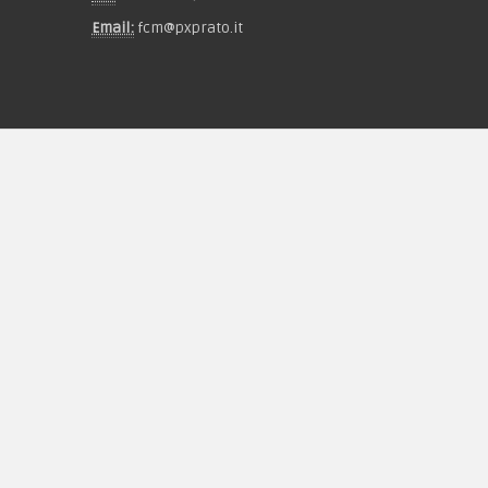
Email:
fcm@pxprato.it
Chi siamo
Guida alle taglie
Condizioni d'acquisto
Privacy & Cookie
Pagamenti
Novità
Equipaggiamento