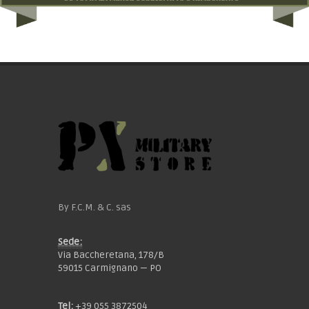
By F.C.M. & C. sas
Sede:
Via Baccheretana, 178/B
59015 Carmignano — PO
Tel:
+39 055 3872504