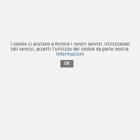
Patch e Distintivi
Forze Armate
Collezionismo e Vintage
I cookie ci aiutano a fornire i nostri servizi. Utilizzando
tali servizi, accetti l'utilizzo dei cookie da parte nostra.
Informazioni
OK
Contattaci su Facebook