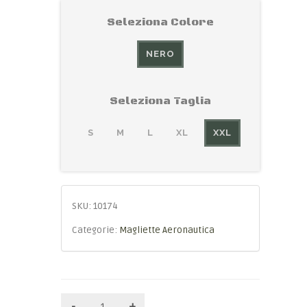
Seleziona Colore
NERO
Seleziona Taglia
S
M
L
XL
XXL
SKU:
10174
Categorie:
Magliette Aeronautica