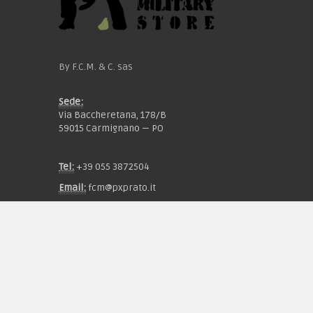
By F.C.M. & C. sas
Sede:
Via Baccheretana, 178/B
59015 Carmignano — PO
Tel:
+39 055 3872504
Email:
fcm@pxprato.it
Chi siamo
Guida alle taglie