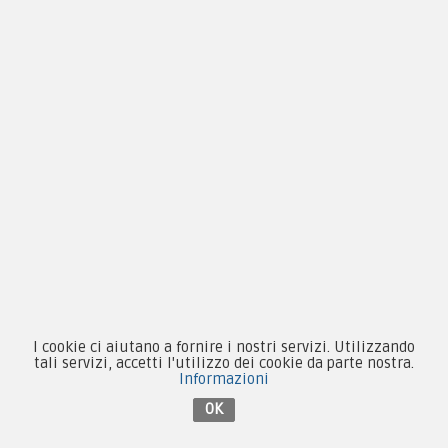
Condizioni d'acquisto
Privacy & Cookie
Pagamenti
Novità
Equipaggiamento
Patch e Distintivi
Forze Armate
Collezionismo e Vintage
I cookie ci aiutano a fornire i nostri servizi. Utilizzando
tali servizi, accetti l'utilizzo dei cookie da parte nostra.
Informazioni
OK