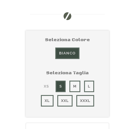
Seleziona Colore
BIANCO
Seleziona Taglia
XS
S
M
L
XL
XXL
XXXL