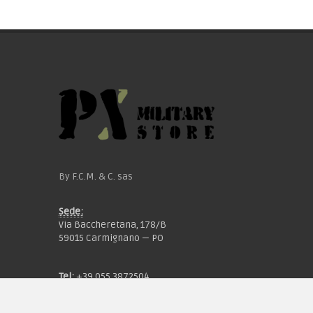
By F.C.M. & C. sas
Sede:
Via Baccheretana, 178/B
59015 Carmignano — PO
Tel:
+39 055 3872504
Email:
fcm@pxprato.it