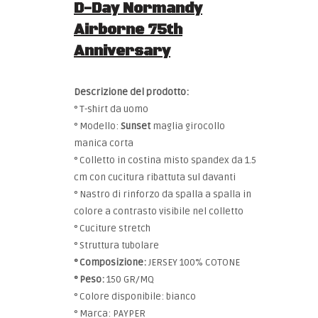
D-Day Normandy
Airborne 75th
Anniversary
Descrizione del prodotto:
° T-shirt da uomo
° Modello:
Sunset
maglia girocollo
manica corta
° Colletto in costina misto spandex da 1.5
cm con cucitura ribattuta sul davanti
° Nastro di rinforzo da spalla a spalla in
colore a contrasto visibile nel colletto
° Cuciture stretch
° Struttura tubolare
° Composizione:
JERSEY 100% COTONE
° Peso:
150 GR/MQ
° Colore disponibile: bianco
° Marca: PAYPER