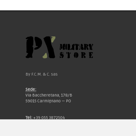
By F.C.M. & C. sas
Sede:
Via Baccheretana, 178/B
59015 Carmignano — PO
Tel:
+39 055 3872504
Email:
fcm@pxprato.it