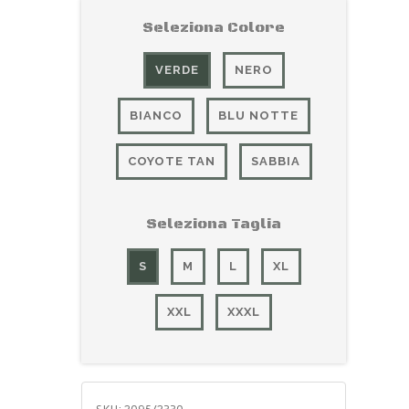
Seleziona Colore
VERDE
NERO
BIANCO
BLU NOTTE
COYOTE TAN
SABBIA
Seleziona Taglia
S
M
L
XL
XXL
XXXL