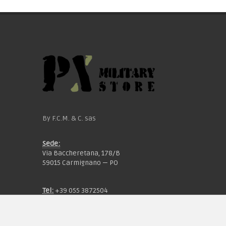
By F.C.M. & C. sas
Sede:
Via Baccheretana, 178/B
59015 Carmignano — PO
Tel:
+39 055 3872504
Email:
fcm@pxprato.it