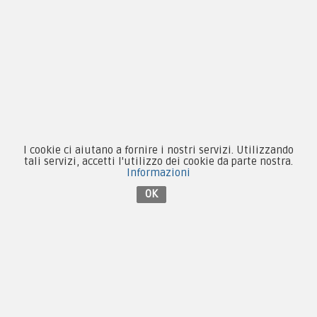
Novità
Equipaggiamento
Patch e Distintivi
Forze Armate
Collezionismo e Vintage
I cookie ci aiutano a fornire i nostri servizi. Utilizzando
tali servizi, accetti l'utilizzo dei cookie da parte nostra.
Informazioni
OK
Contattaci su Facebook