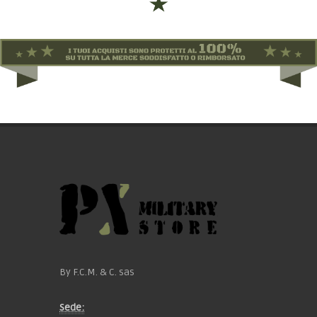
By F.C.M. & C. sas
Sede: