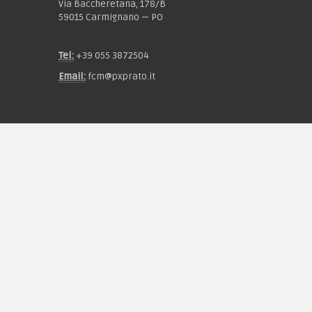
Via Baccheretana, 178/B
59015 Carmignano — PO
Tel:
+39 055 3872504
Email:
fcm@pxprato.it
Chi siamo
Guida alle taglie
Condizioni d'acquisto
Privacy & Cookie
Pagamenti