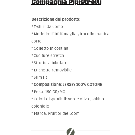
Compagnia Pipistrelli
Descrizione del prodotto:
° T-shirt da uomo
° Modello:
Iconic
maglia girocollo manica
corta
° Colletto in costina
° Cuciture stretch
° Struttura tubolare
° Etichetta removibile
° Slim fit
° Composizione:
JERSEY 100% COTONE
°
Peso
:
150 GR/MQ
° Colori disponibili: verde oliva , sabbia
coloniale
° Marca: Fruit of the Loom