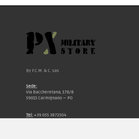
By F.C.M. & C. sas
Sede:
Via Baccheretana, 178/B
59015 Carmignano — PO
Tel:
+39 055 3872504
Email:
fcm@pxprato.it