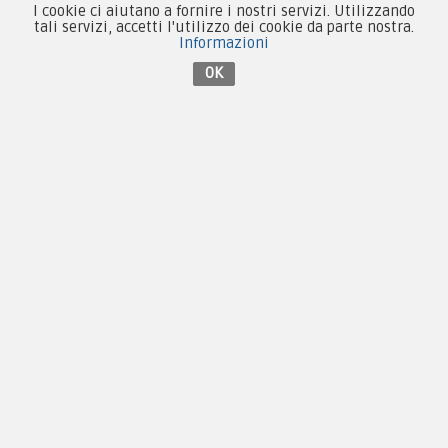
I cookie ci aiutano a fornire i nostri servizi. Utilizzando
Collezionismo e Vintage
tali servizi, accetti l'utilizzo dei cookie da parte nostra.
Informazioni
OK
Contattaci su Facebook