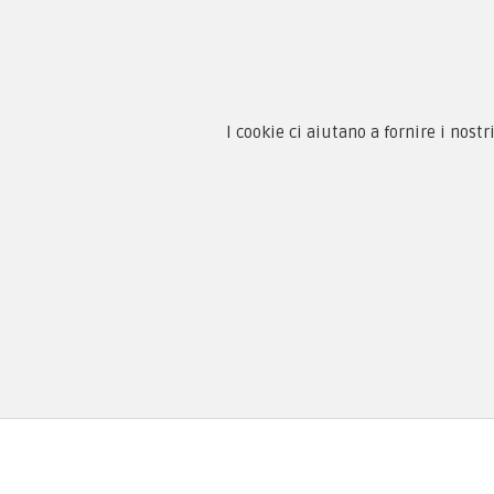
Guida
Condi
By F.C.M. & C. sas
Priva
I cookie ci aiutano a fornire i nostr
Sede:
Paga
Via Baccheretana, 178/B
59015 Carmignano — PO
Tel:
+39 055 3872504
Email:
fcm@pxprato.it
Copyright © 2005-2018
PX Military Store
By F.C.M. & C. s