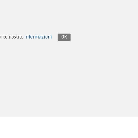
parte nostra.
Informazioni
OK
Design e Hosting:
Monema