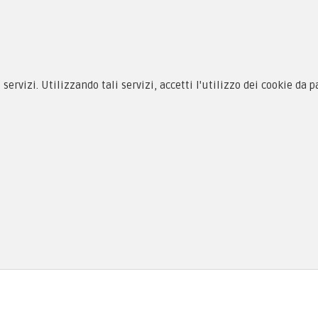
 alle taglie
Equipaggiamento
zioni d'acquisto
Patch e Distintivi
cy & Cookie
Forze Armate
i servizi. Utilizzando tali servizi, accetti l'utilizzo dei cookie da 
menti
Collezionismo e Vintage
as, PI 01704000973