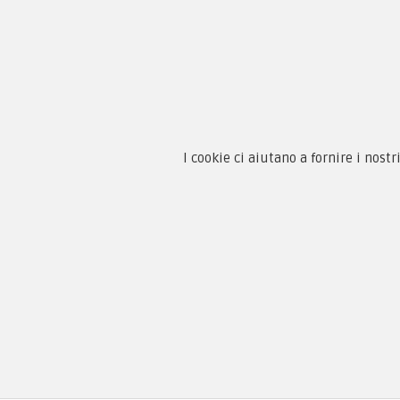
Chi 
Guida
Condi
By F.C.M. & C. sas
Priva
Sede:
I cookie ci aiutano a fornire i nostr
Paga
Via Baccheretana, 178/B
59015 Carmignano — PO
Tel:
+39 055 3872504
Email:
fcm@pxprato.it
Copyright © 2005-2018
PX Military Store
By F.C.M. & C. s