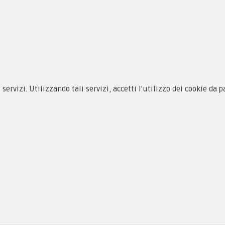
siamo
Novità
 alle taglie
Equipaggiamento
zioni d'acquisto
Patch e Distintivi
cy & Cookie
Forze Armate
i servizi. Utilizzando tali servizi, accetti l'utilizzo dei cookie da 
menti
Collezionismo e Vintage
as, PI 01704000973