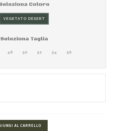
Seleziona Colore
VEGETATO DESERT
Seleziona Taglia
48
50
52
54
56
GIUNGI AL CARRELLO