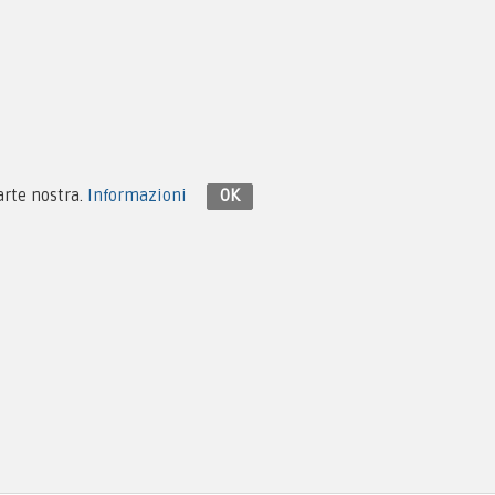
Contattaci su Facebook
parte nostra.
Informazioni
OK
Design e Hosting:
Monema