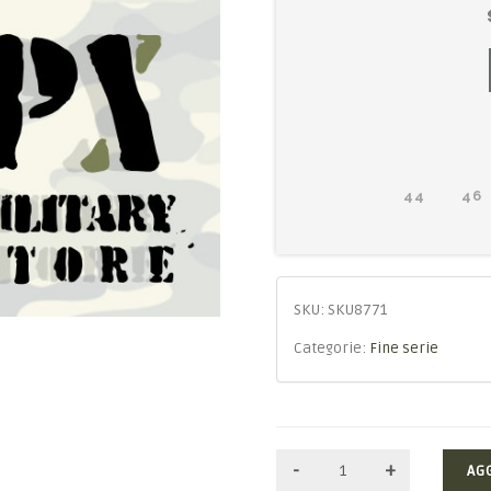
44
46
SKU:
SKU8771
Categorie:
Fine serie
AG