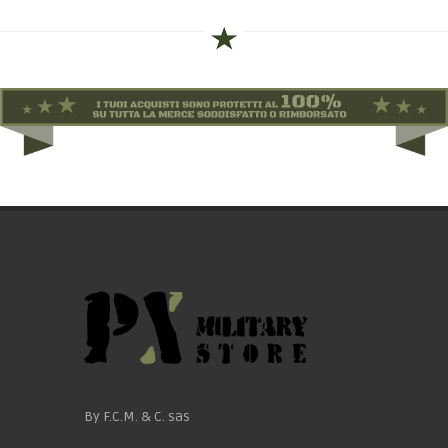
By F.C.M. & C. sas