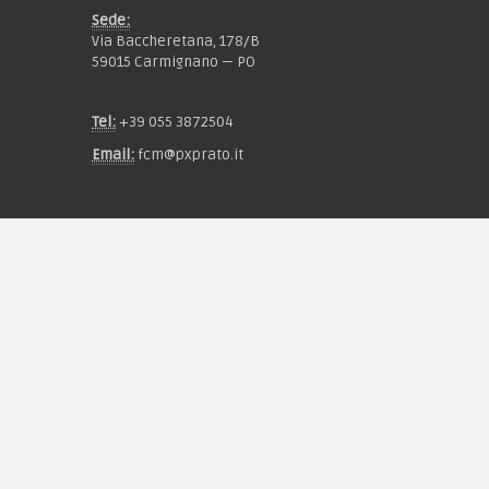
Sede:
Via Baccheretana, 178/B
59015 Carmignano — PO
Tel:
+39 055 3872504
Email:
fcm@pxprato.it
Chi siamo
Guida alle taglie
Condizioni d'acquisto
Privacy & Cookie
Pagamenti