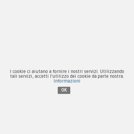
Novità
Equipaggiamento
Patch e Distintivi
Forze Armate
Collezionismo e Vintage
I cookie ci aiutano a fornire i nostri servizi. Utilizzando
tali servizi, accetti l'utilizzo dei cookie da parte nostra.
Informazioni
OK
Contattaci su Facebook