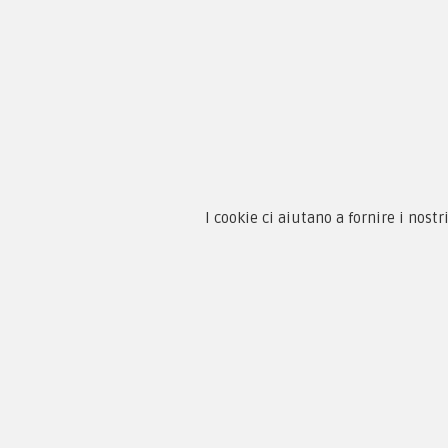
Chi 
Guida
Condi
By F.C.M. & C. sas
Priva
Sede:
I cookie ci aiutano a fornire i nostr
Paga
Via Baccheretana, 178/B
59015 Carmignano — PO
Tel:
+39 055 3872504
Email:
fcm@pxprato.it