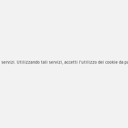
siamo
Novità
 alle taglie
Equipaggiamento
zioni d'acquisto
Patch e Distintivi
cy & Cookie
Forze Armate
i servizi. Utilizzando tali servizi, accetti l'utilizzo dei cookie da 
menti
Collezionismo e Vintage