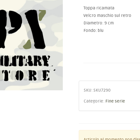
Toppa ricamata
Velcro maschio sul retro
Diametro: 9 cm
Fondo: blu
SKU:
SKU7290
Categorie:
Fine serie
Articolo al momento non dis