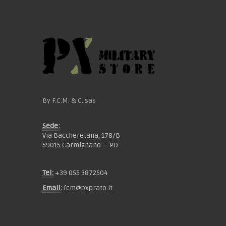
By F.C.M. & C. sas
Sede:
Via Baccheretana, 178/B
59015 Carmignano — PO
Tel:
+39 055 3872504
Email:
fcm@pxprato.it