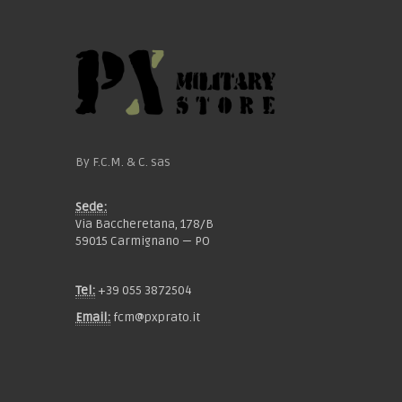
By F.C.M. & C. sas
Sede:
Via Baccheretana, 178/B
59015 Carmignano — PO
Tel:
+39 055 3872504
Email:
fcm@pxprato.it