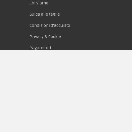
Chi siamo
Guida alle taglie
Condizioni d'acquisto
Privacy & Cookie
Pagamenti
Novità
Equipaggiamento
Patch e Distintivi
Forze Armate
Collezionismo e Vintage