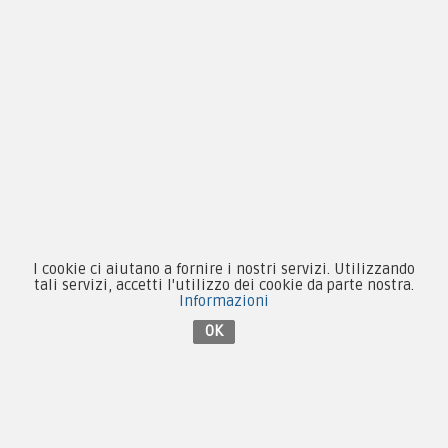
Novità
Equipaggiamento
Patch e Distintivi
Forze Armate
Collezionismo e Vintage
I cookie ci aiutano a fornire i nostri servizi. Utilizzando
tali servizi, accetti l'utilizzo dei cookie da parte nostra.
Informazioni
OK
Contattaci su Facebook