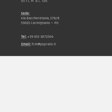
By F.C.M. & C. sas
Sede:
Via Baccheretana, 178/B
59015 Carmignano — PO
Tel:
+39 055 3872504
Email:
fcm@pxprato.it
Chi siamo
Guida alle taglie
Condizioni d'acquisto
Privacy & Cookie
Pagamenti