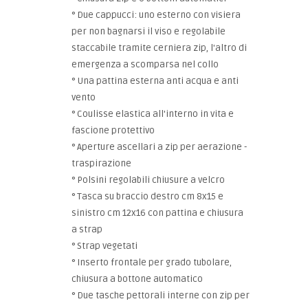
° Due cappucci: uno esterno con visiera
per non bagnarsi il viso e regolabile
staccabile tramite cerniera zip, l'altro di
emergenza a scomparsa nel collo
° Una pattina esterna anti acqua e anti
vento
° Coulisse elastica all'interno in vita e
fascione protettivo
° Aperture ascellari a zip per aerazione -
traspirazione
° Polsini regolabili chiusure a velcro
° Tasca su braccio destro cm 8x15 e
sinistro cm 12x16 con pattina e chiusura
a strap
° Strap vegetati
° Inserto frontale per grado tubolare,
chiusura a bottone automatico
° Due tasche pettorali interne con zip per