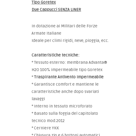
Tipo Goretex
Due Cappucci SENZA LINER
In dotazione ai Militari delle Forze
Armate Italiane
Ideale per climi rigidi, neve, pioggia, ecc.
Caratteristiche tecniche:
° Tessuto esterno: membrana Advanta®
H2O 100% impermeabile tipo Goretex
°
Traspirante Antivento Impermeabile
° Garantisce comfort e mantiene le
caratteristiche anche dopo svariati
lavaggi
° Interno in tessuto microforato
° Basato sulla foggia del capitolato
tecnico mod.2012
° Cerniere YKK
° Chiusura zip e 6 bottoni automatici