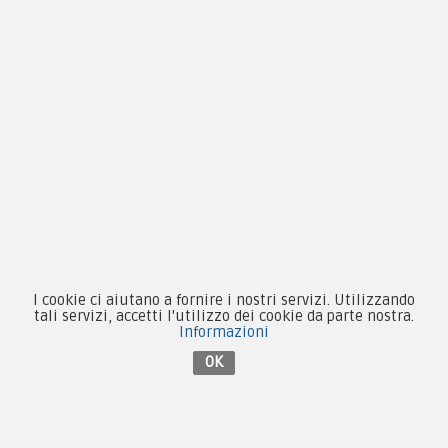
Chi siamo
Guida alle taglie
Condizioni d'acquisto
Privacy & Cookie
Pagamenti
Novità
I cookie ci aiutano a fornire i nostri servizi. Utilizzando
tali servizi, accetti l'utilizzo dei cookie da parte nostra.
Equipaggiamento
Informazioni
OK
Patch e Distintivi
Forze Armate
Collezionismo e Vintage