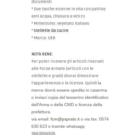
documenti
° Due tasche esterne in vita con pattina
anti acqua, chiusura a velcro
° Mimetismo: vegetato italiano
°
Stellette da cucire
° Marca: SBB
NOTA BENE:
Per poter ricevere gli articoli riservati
alle Forze Armate (articoli con le
stellette e gradi) dovrai dimostrare
l'appartenenza o la licenza. Quindi
la
merce dovrà essere spedita in caserma
o
inviaci copia del tesserino identificativo
dell'Arma o della CMD
o licenza della
prefettura.
via email:
fcm@pxprato.it
o via fax: 0574
630 623 o tramite whatsapp
3663056935