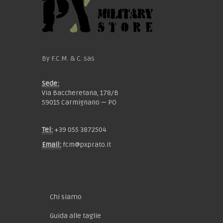
By F.C.M. & C. sas
Sede:
Via Baccheretana, 178/B
59015 Carmignano — PO
Tel:
+39 055 3872504
Email:
fcm@pxprato.it
Chi siamo
Guida alle taglie