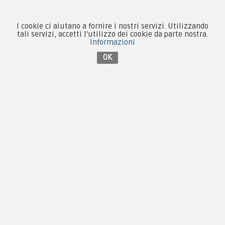
Contattaci su Facebook
I cookie ci aiutano a fornire i nostri servizi. Utilizzando
tali servizi, accetti l'utilizzo dei cookie da parte nostra.
Informazioni
OK
Copyright © 2005-2018
PX Military Store
By
F.C.M. & C. sas, PI 01704000973