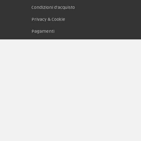
Condizioni d'acquisto
Privacy & Cookie
Pagamenti
Novità
Equipaggiamento
Patch e Distintivi
Forze Armate
Collezionismo e Vintage