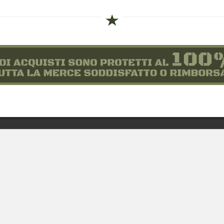
siamo
Novità
 alle taglie
Equipaggiamento
zioni d'acquisto
Patch e Distintivi