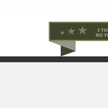
Chi 
Guida
Condi
By F.C.M. & C. sas