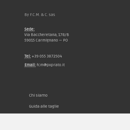
By F.C.M. & C. sas
Sede:
Via Baccheretana, 178/B
59015 Carmignano — PO
Tel:
+39 055 3872504
Email:
fcm@pxprato.it
Chi siamo
Guida alle taglie
Condizioni d'acquisto
Privacy & Cookie