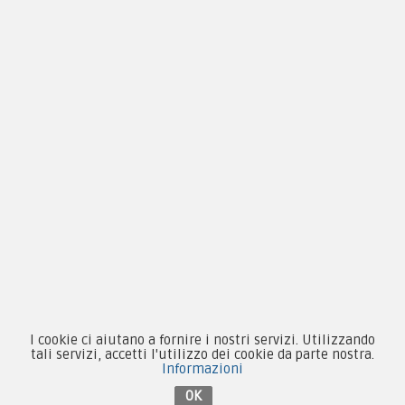
Pagamenti
Novità
Equipaggiamento
Patch e Distintivi
Forze Armate
Collezionismo e Vintage
I cookie ci aiutano a fornire i nostri servizi. Utilizzando
tali servizi, accetti l'utilizzo dei cookie da parte nostra.
Informazioni
Contattaci su Facebook
OK