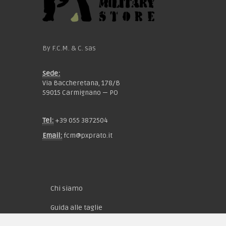
By F.C.M. & C. sas
Sede:
Via Baccheretana, 178/B
59015 Carmignano — PO
Tel:
+39 055 3872504
Email:
fcm@pxprato.it
Chi siamo
Guida alle taglie