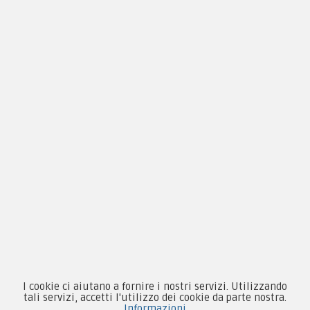
Condizioni d'acquisto
Privacy & Cookie
Pagamenti
Novità
Equipaggiamento
Patch e Distintivi
Forze Armate
Collezionismo e Vintage
I cookie ci aiutano a fornire i nostri servizi. Utilizzando
tali servizi, accetti l'utilizzo dei cookie da parte nostra.
Informazioni