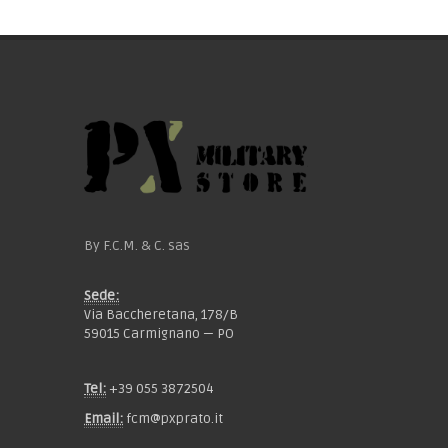
By F.C.M. & C. sas
Sede:
Via Baccheretana, 178/B
59015 Carmignano — PO
Tel:
+39 055 3872504
Email:
fcm@pxprato.it